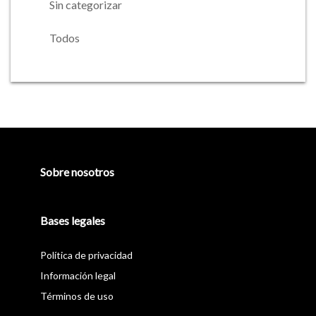
Sin categorizar
Todos
Barra
lateral
principal
Sobre nosotros
Bases legales
Política de privacidad
Información legal
Términos de uso