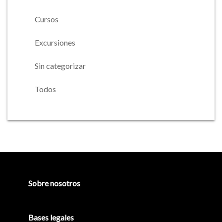
Cursos
Excursiones
Sin categorizar
Todos
Barra
lateral
principal
Sobre nosotros
Bases legales