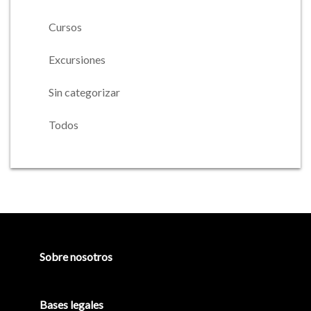
Cursos
Excursiones
Sin categorizar
Todos
Barra
lateral
principal
Sobre nosotros
Bases legales